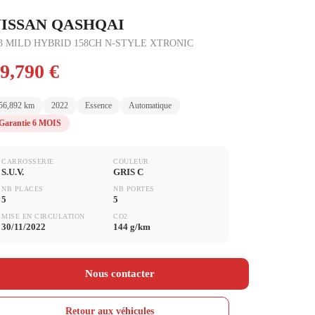
ISSAN QASHQAI
.3 MILD HYBRID 158CH N-STYLE XTRONIC
9,790 €
56,892 km
2022
Essence
Automatique
Garantie 6 MOIS
CARROSSERIE
COULEUR
S.U.V.
GRIS C
NB PLACES
NB PORTES
5
5
MISE EN CIRCULATION
CO2
30/11/2022
144 g/km
Nous contacter
Retour aux véhicules