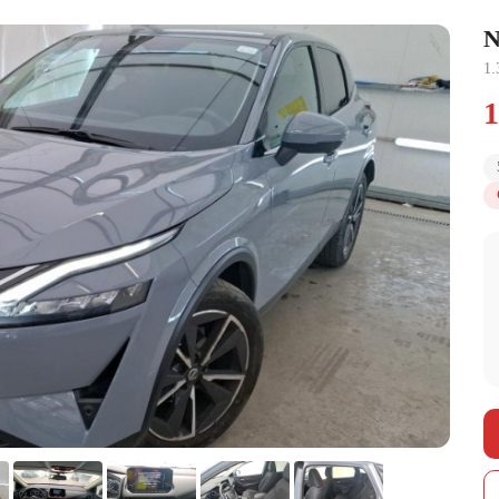
N
1
1